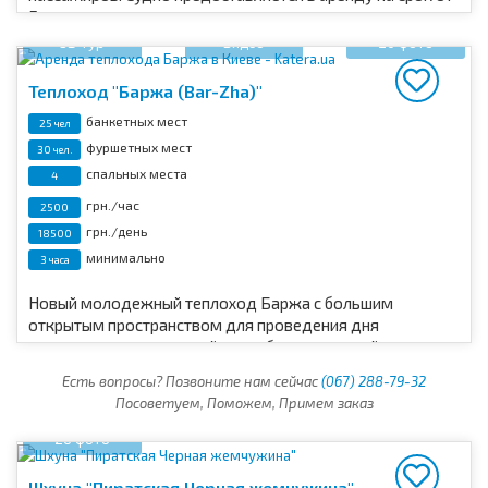
5 часов для речных прогулок с максимальным
комфортом.
3D тур
Видео
20 фото
Теплоход "Баржа (Bar-Zha)"
банкетных мест
25 чел
фуршетных мест
30 чел.
спальных места
4
грн./час
2500
грн./день
18500
минимально
3 часа
Новый молодежный теплоход Баржа с большим
открытым пространством для проведения дня
рождения, оригинальной свадьбы или веселой
вечеринки. Хороший вариант до 30 гостей.
Есть вопросы? Позвоните нам сейчас
(067) 288-79-32
Посоветуем, Поможем, Примем заказ
26 фото
Шхуна "Пиратская Черная жемчужина"