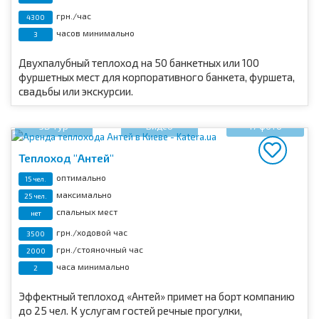
грн./час
4300
часов минимально
3
Двухпалубный теплоход на 50 банкетных или 100
фуршетных мест для
корпоративного банкета, фуршета,
свадьбы или экскурсии.
3D тур
Видео
17 фото
Теплоход "Антей"
оптимально
15 чел.
максимально
25 чел.
спальных мест
нет
грн./ходовой час
3500
грн./стояночный час
2000
часа минимально
2
Эффектный теплоход «Антей» примет на борт компанию
до 25 чел. К услугам гостей речные прогулки,