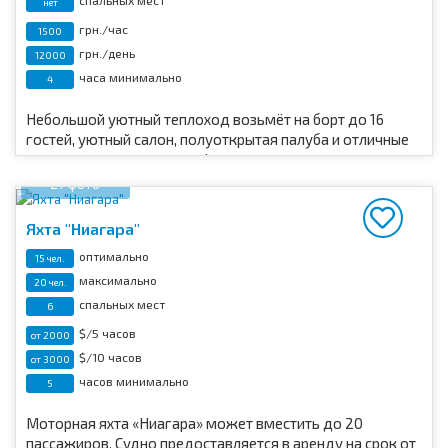
нет
грн./час
1500
грн./день
12000
часа минимально
4
Небольшой уютный теплоход возьмёт на борт до 16
гостей, уютный салон, полуоткрытая палуба и отличные
возможности для отдыха!
27 фото
Яхта "Ниагара"
оптимально
15 чел.
максимально
20 чел.
спальных мест
6
$/5 часов
от 2000
$/10 часов
от 3000
часов минимально
5
Моторная яхта «Ниагара» может вместить до 20
пассажиров. Судно предоставляется в аренду на срок от