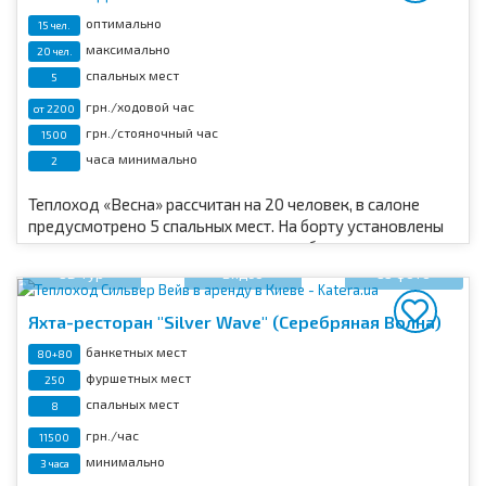
оптимально
15 чел.
максимально
20 чел.
спальных мест
5
грн./ходовой час
от 2200
грн./стояночный час
1500
часа минимально
2
Теплоход «Весна» рассчитан на 20 человек, в салоне
предусмотрено 5 спальных мест. На борту установлены
холодильник, мангал, музыкальное оборудование для
веселых праздников.
3D тур
Видео
35 фото
Яхта-ресторан "Silver Wave" (Серебряная Волна)
банкетных мест
80+80
фуршетных мест
250
спальных мест
8
грн./час
11500
минимально
3 часа