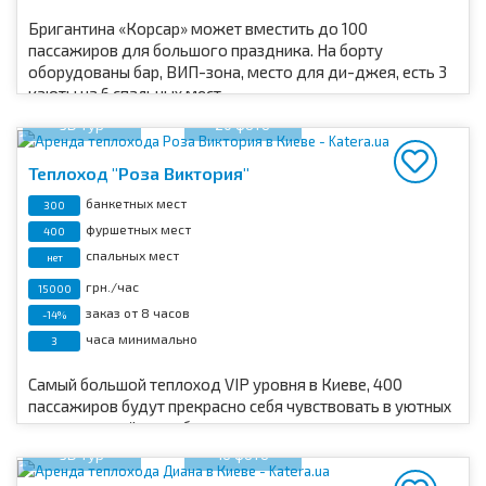
Бригантина «Корсар» может вместить до 100
пассажиров для большого праздника. На борту
оборудованы бар, ВИП-зона, место для ди-джея, есть 3
каюты на 6 спальных мест.
3D тур
20 фото
Теплоход "Роза Виктория"
банкетных мест
300
фуршетных мест
400
спальных мест
нет
грн./час
15000
заказ от 8 часов
-14%
часа минимально
3
Самый большой теплоход VIP уровня в Киеве, 400
пассажиров будут прекрасно себя чувствовать в уютных
салонах на трёх палубах.
3D тур
16 фото