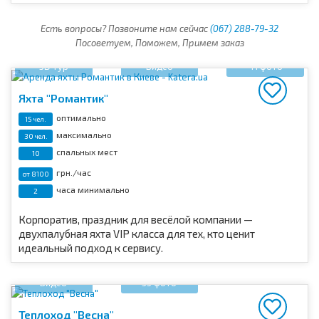
ресторанное меню, возможность для остановки на
пикник.
Есть вопросы? Позвоните нам сейчас
(067) 288-79-32
Посоветуем, Поможем, Примем заказ
3D тур
Видео
41 фото
Яхта "Романтик"
оптимально
15 чел.
максимально
30 чел.
спальных мест
10
грн./час
от 8100
часа минимально
2
Корпоратив, праздник для весёлой компании —
двухпалубная яхта VIP класса для тех, кто ценит
идеальный подход к сервису.
Видео
35 фото
Теплоход "Весна"