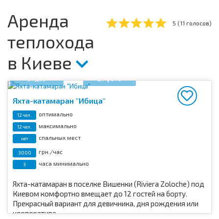
Аренда
5
(
11
голосов)
теплохода
в Киеве
Видео
27 фото
Яхта-катамаран "Ибица"
оптимально
12 чел.
максимально
12 чел.
спальных мест
нет
грн./час
3000
часа минимально
3
Яхта-катамаран в поселке Вишенки (Riviera Zoloche) под
Киевом комфортно вмещает до 12 гостей на борту.
Прекрасный вариант для девичника, дня рождения или
корпоратива.