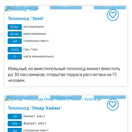
3D тур
Видео
19 фото
Теплоход "Эней"
оптимально
25 чел.
максимально
30 чел.
спальных мест
нет
грн./час
3000
часа минимально
3
Изящный, но вместительный теплоход может вместить
до 30 пассажиров, открытая терраса рассчитана на 15
человек.
3D тур
Видео
33 фото
Теплоход "Омар Хайям"
банкет. мест
50
фуршет. мест
100
спальных мест
нет