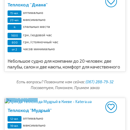
Теплоход "Диана"
оптимально
15 чел.
максимально
20 чел.
спальных места
4
грн./ходовой час
1600
грн./стояночный час
800
часов минимально
от 2
Небольшое судно для компании до 20 человек: две
палубы, салон и две каюты, комфорт для качественного
отдыха.
Есть вопросы? Позвоните нам сейчас
(067) 288-79-32
Посоветуем, Поможем, Примем заказ
16 фото
Теплоход "Мудрый"
оптимально
12 чел.
максимально
16 чел.