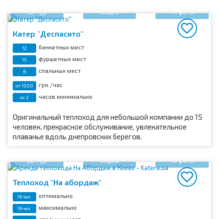
3D тур
Видео
14 фото
Катер "Деспасито"
банкетных мест
12
фуршетных мест
15
спальных мест
6
грн./час
от 1500
часов минимально
от 2
Оригинальный теплоход для небольшой компании до 15
человек, прекрасное обслуживание, увлекательное
плаванье вдоль днепровских берегов.
3D тур
Видео
19 фото
Теплоход "На абордаж"
оптимально
16 чел.
максимально
16 чел.
спальных мест