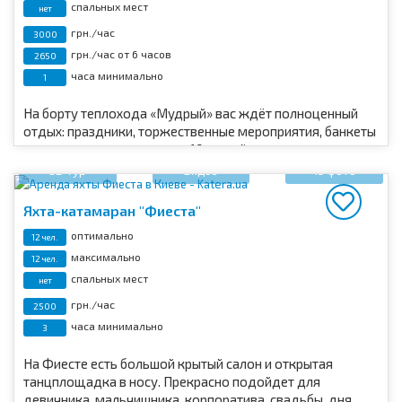
спальных мест
нет
грн./час
3000
грн./час от 6 часов
2650
часа минимально
1
На борту теплохода «Мудрый» вас ждёт полноценный
отдых: праздники, торжественные мероприятия, банкеты
и вечеринки, пикники — до 16 гостей.
3D тур
Видео
19 фото
Яхта-катамаран "Фиеста"
оптимально
12 чел.
максимально
12 чел.
спальных мест
нет
грн./час
2500
часа минимально
3
На Фиесте есть большой крытый салон и открытая
танцплощадка в носу. Прекрасно подойдет для
девичника, мальчишника, корпоратива, свадьбы, дня