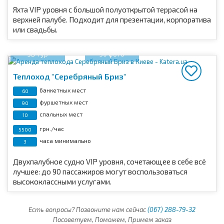
Яхта VIP уровня с большой полуоткрытой террасой на
верхней палубе. Подходит для презентации, корпоратива
или свадьбы.
3D тур
30 фото
Теплоход "Серебряный Бриз"
банкетных мест
60
фуршетных мест
90
спальных мест
10
грн./час
5500
часа минимально
3
Двухпалубное судно VIP уровня, сочетающее в себе всё
лучшее: до 90 пассажиров могут воспользоваться
высококлассными услугами.
Есть вопросы? Позвоните нам сейчас
(067) 288-79-32
Посоветуем, Поможем, Примем заказ