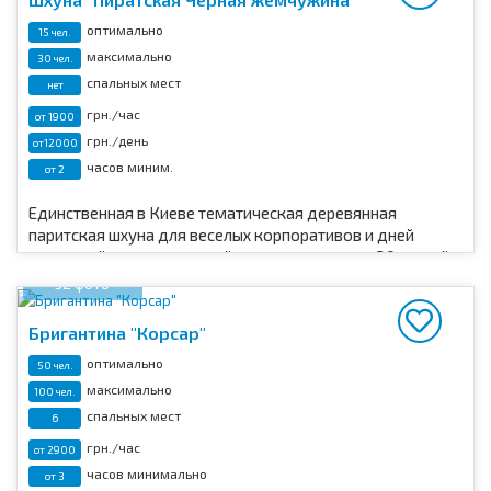
оптимально
15 чел.
максимально
30 чел.
спальных мест
нет
грн./час
от 1900
грн./день
от12000
часов миним.
от 2
Единственная в Киеве тематическая деревянная
паритская шхуна для веселых корпоративов и дней
рождений с максимальной вместимостью до 20 гостей
на Оболони.
32 фото
Бригантина "Корсар"
оптимально
50 чел.
максимально
100 чел.
спальных мест
6
грн./час
от 2900
часов минимально
от 3