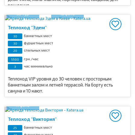
рождения.
3D тур
18 фото
Теплоход "Эдем"
банкетных мест
30
фуршетных мест
30
спальных мест
20
грн./час
5500
час минимально
3
Теплоход VIP уровня до 30 человек с просторным
банкетным залом и летней террасой. На борту есть
сануна и 10 кают.
11 фото
Теплоход "Виктория"
банкетных мест
25
фуршетных мест