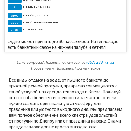
30
спальных места
4
грн./ходовой час
5100
грн./стояночный час
2500
минимально
3 часа
Судно может принять до 30 пассажиров. На теплоходе
есть банкетный салон на нижней палубе и летняя
площадка на верхней палубе.
Есть вопросы? Позвоните нам сейчас
(067) 288-79-32
Посоветуем, Поможем, Примем заказ
Все виды отдыха на воде, от пышного банкета до
приятной речной прогулки, прекрасно совмещаются с
такой услугой, как аренда теплохода в Киеве. Пожалуй,
нет способа более естественного и элегантного, если
нужно создать оригинальную атмосферу для
праздника или уютного выходного дня. Мы предлагаем
вам полное обеспечение всего спектра удовольствий
от прогулки по Днепру или от праздника на реке. С нами
аренда теплоходов не просто выгодна, она