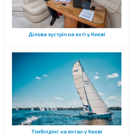
Ділова зустріч на яхті у Києві
Тімбілдінг на яхтах у Києві