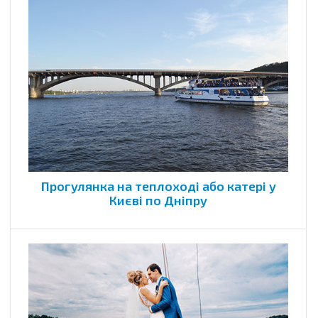
Прогулянка на теплоході або катері у
Києві по Дніпру