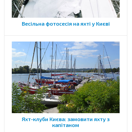
Весільна фотосесія на яхті у Києві
Яхт-клуби Києва: замовити яхту з
капітаном