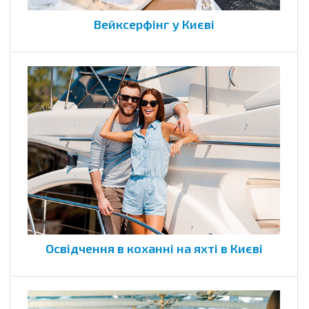
Вейксерфінг у Києві
Освідчення в коханні на яхті в Києві