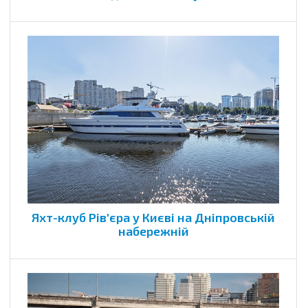
Яхт-клуб Рів'єра у Києві на Дніпровській
набережній