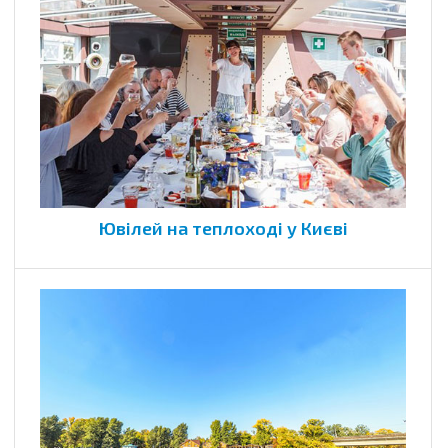
Ювілей на теплоході у Києві