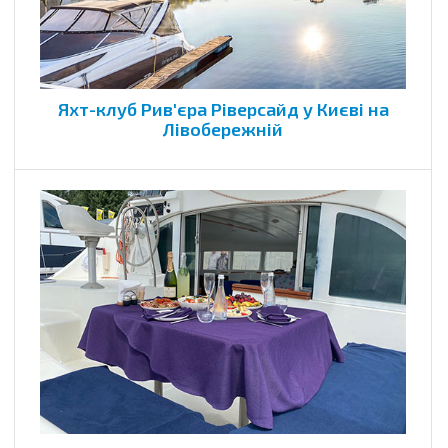
Яхт-клуб Рив'єра Ріверсайд у Києві на
Лівобережній