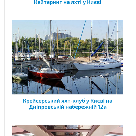
Кейтеринг на яхті у Києві
Крейсерський яхт-клуб у Києві на
Дніпровській набережній 12а