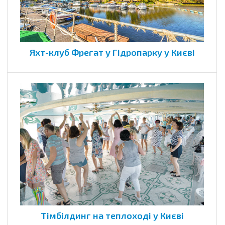
Яхт-клуб Фрегат у Гідропарку у Києві
Тімбілдинг на теплоході у Києві