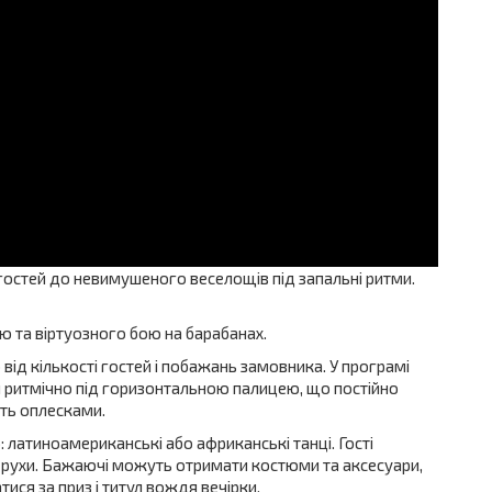
гостей до невимушеного веселощів під запальні ритми.
ю та віртуозного бою на барабанах.
від кількості гостей і побажань замовника. У програмі
и ритмічно під горизонтальною палицею, що постійно
ть оплесками.
: латиноамериканські або африканські танці. Гості
і рухи. Бажаючі можуть отримати костюми та аксесуари,
ися за приз і титул вождя вечірки.