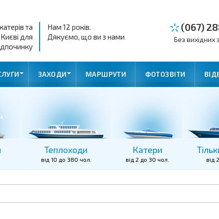
(067) 28
катерів та
Нам 12 років.
 Києві для
Дякуємо, що ви з нами
Без вихідних з
ідпочинку
СЛУГИ
ЗАХОДИ
МАРШРУТИ
ФОТОЗВІТИ
ВІД
и
Теплоходи
Катери
Тільк
від 10 до 380 чол.
від 2 до 30 чол.
від 