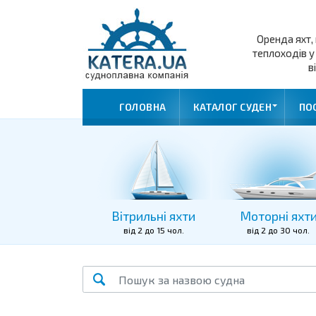
Оренда яхт, 
теплоходів у
в
ГОЛОВНА
КАТАЛОГ СУДЕН
ПО
Вітрильні яхти
Моторні яхт
від 2 до 15 чол.
від 2 до 30 чол.