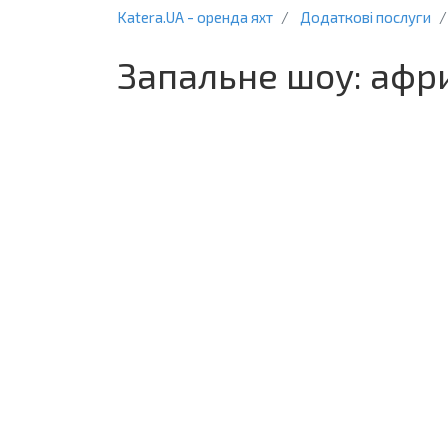
Katera.UA - оренда яхт
Додаткові послуги
Запальне шоу: афр