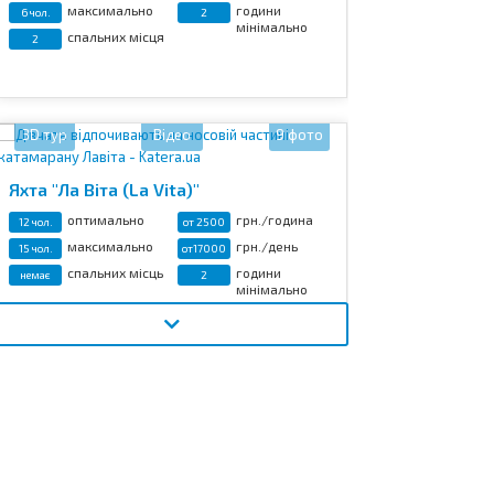
максимально
години
6 чол.
2
мінімально
спальних місця
2
3D тур
Відео
9 фото
Яхта "Ла Віта (La Vita)"
оптимально
грн./година
12 чол.
от 2500
максимально
грн./день
15 чол.
от17000
спальних місць
години
немає
2
мінімально
3D тур
Відео
20 фото
Теплохід "Баржа (Bar-Zha)"
банкетних
грн./година
25 чол
2500
місць
грн./день
18500
фуршетних
30 чол.
мінімально
місць
3 год.