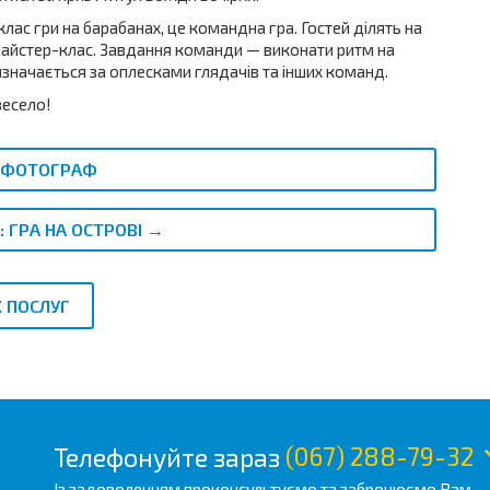
с гри на барабанах, це командна гра. Гостей ділять на
йстер-клас. Завдання команди — виконати ритм на
изначається за оплесками глядачів та інших команд.
весело!
 ФОТОГРАФ
 ГРА НА ОСТРОВІ →
 ПОСЛУГ
Телефонуйте зараз
(067) 288-79-32
Із задоволенням проконсультуємо та забронюємо Вам