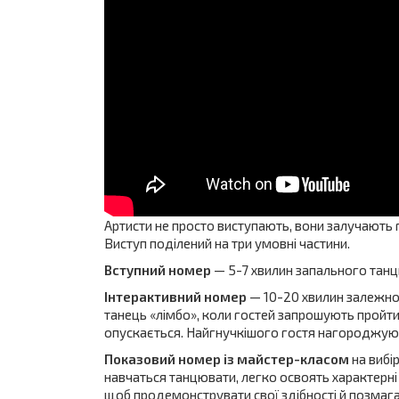
Артисти не просто виступають, вони залучають 
Виступ поділений на три умовні частини.
Вступний номер
— 5-7 хвилин запального танц
Інтерактивний номер
— 10-20 хвилин залежно 
танець «лімбо», коли гостей запрошують пройт
опускається. Найгнучкішого гостя нагороджую
Показовий номер із майстер-класом
на вибір
навчаться танцювати, легко освоять характерн
щоб продемонструвати свої здібності й позмагат