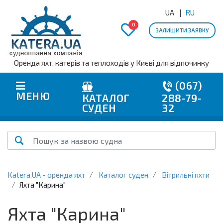
UA
RU
0
ЗАЛИШИТИ ЗАЯВКУ
Оренда яхт, катерів та теплоходів у Києві для відпочинку
(067)
МЕНЮ
КАТАЛОГ
288-79-
СУДЕН
32
Katera.UA - оренда яхт
Каталог суден
Вітрильні яхти
Яхта "Карина"
Яхта "Карина"