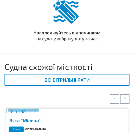
Насолоджуйтесь відпочинком
на судні у вибрану дату та час
Судна схожої місткості
ВСІ ВІТРИЛЬНІ ЯХТИ
8 фото
Яхта "Мілена"
оптимально
4 чол.