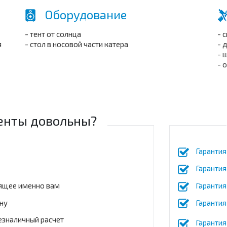
Оборудование
- тент от солнца
- 
я
- стол в носовой части катера
- 
- 
- 
енты довольны?
Гарантия
Гарантия
ящее именно вам
Гарантия
ну
Гарантия
езналичный расчет
Гарантия