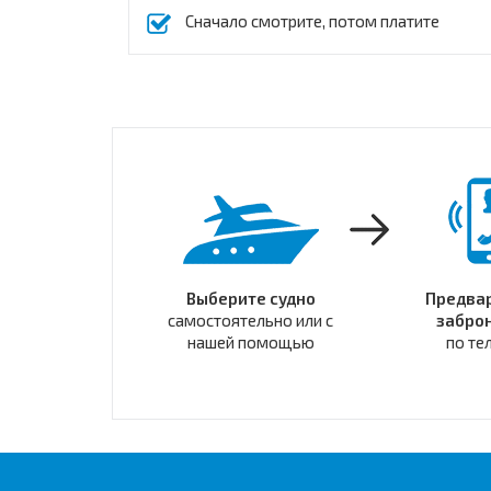
Сначало смотрите, потом платите
Выберите судно
Предва
самостоятельно или с
забро
нашей помощью
по те