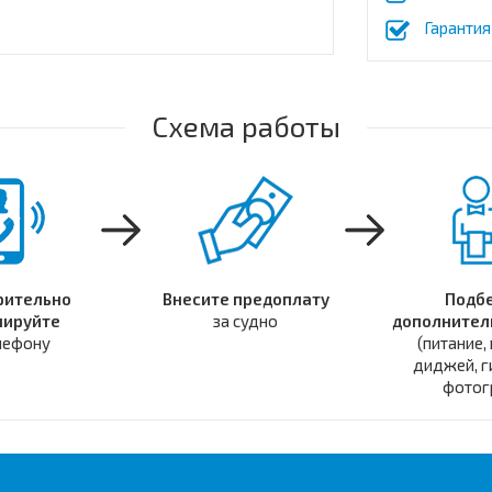
Гарантия
Схема работы
рительно
Внесите предоплату
Подб
нируйте
за судно
дополнител
лефону
(питание,
диджей, г
фотогр