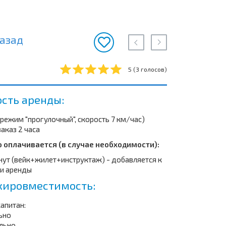
азад
5
(
3
голосов)
сть аренды:
(режим "прогулочный", скорость 7 км/час)
аказ 2 часа
 оплачивается (в случае необходимости):
инут (вейк+жилет+инструктаж) - добавляется к
и аренды
ировместимость:
капитан:
льно
ально