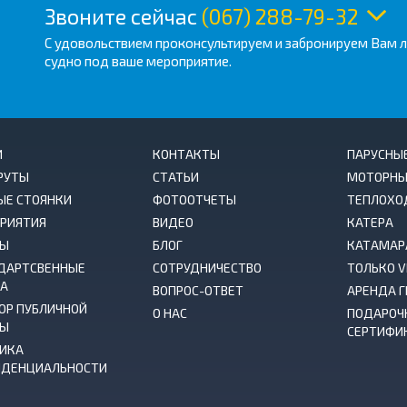
Звоните сейчас
(067) 288-79-32
С удовольствием проконсультируем и забронируем Вам 
судно под ваше мероприятие.
И
КОНТАКТЫ
ПАРУСНЫ
РУТЫ
СТАТЬИ
МОТОРНЫ
ЫЕ СТОЯНКИ
ФОТООТЧЕТЫ
ТЕПЛОХО
РИЯТИЯ
ВИДЕО
КАТЕРА
ВЫ
БЛОГ
КАТАМАР
ДАРТСВЕННЫЕ
СОТРУДНИЧЕСТВО
ТОЛЬКО V
А
ВОПРОС-ОТВЕТ
АРЕНДА 
ОР ПУБЛИЧНОЙ
О НАС
ПОДАРОЧ
ТЫ
СЕРТИФИ
ИКА
ДЕНЦИАЛЬНОСТИ