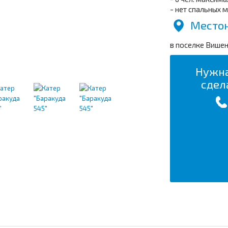
- нет спальных 
Местон
в поселке Вишен
Нужна
сдел