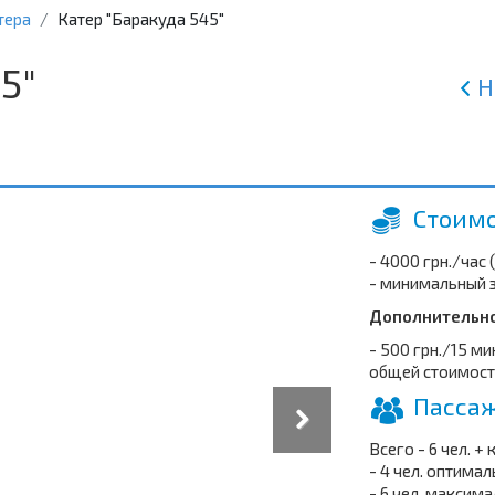
тера
Катер "Баракуда 545"
5"
Н
Стоимо
- 4000 грн./час
- минимальный з
Дополнительно
- 500 грн./15 м
общей стоимост
Пассаж
Всего - 6 чел. + 
- 4 чел. оптима
- 6 чел. максим