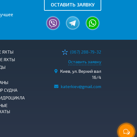
ОСТАВИТЬ ЗАЯВКУ
лучшее
Е ЯХТЫ
(067) 288-79-32
Е ЯХТЫ
Оставить заявку
ДЫ
Киев, ул. Верхий вал
16/4
АНЫ
katerkiev@gmail.com
IP СУДНА
ГИДРОЦИКЛА
НЫЕ
КАТЫ