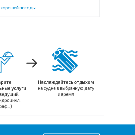
 хорошей погоды
ерите
Наслаждайтесь отдыхом
ьные услуги
на судне в выбранную дату
 ведущий,
и время
идроцикл,
аф...)