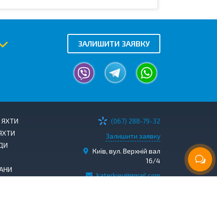
ЗАЛИШИТИ ЗАЯВКУ
І ЯХТИ
(067) 288-79-32
ЯХТИ
Залишити заявку
ДИ
Київ, вул. Верхній вал
16/4
АНИ
katerkiev@gmail.com
P СУДНА
ІДРОЦИКЛУ
КОВІ
АТИ