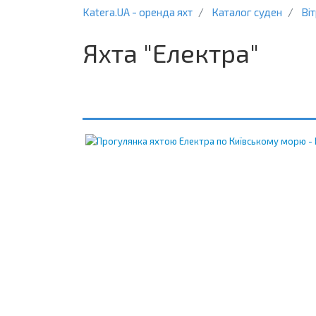
Katera.UA - оренда яхт
Каталог суден
Віт
Яхта "Електра"