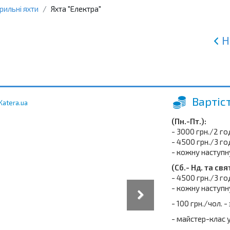
рильні яхти
Яхта "Електра"
Н
Вартіс
(Пн.-Пт.):
- 3000 грн./2 г
- 4500 грн./3 г
- кожну наступн
(Сб.- Нд. та свя
- 4500 грн./3 г
- кожну наступн
- 100 грн./чол. 
- майстер-клас 