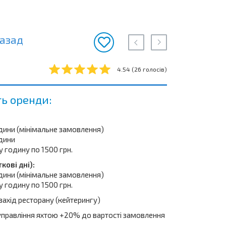
азад
4.54
(
26
голосів)
ть оренди:
одини (мінімальне замовлення)
одини
у годину по 1500 грн.
ткові дні):
одини (мінімальне замовлення)
у годину по 1500 грн.
- захід ресторану (кейтерингу)
управління яхтою +20% до вартості замовлення