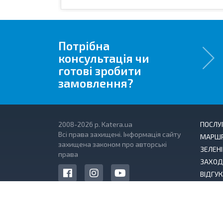
Потрібна
консультація чи
готові зробити
замовлення?
2008-2026 р. Katera.ua
ПОСЛУ
Всі права захищені. Інформація сайту
МАРШ
захищена законом про авторські
ЗЕЛЕН
права
ЗАХОД
ВІДГУ
ЛИСТИ
ДОГОВІ
ПОЛІТ
ОПЛАТА ОНЛАЙН
КОНФІ