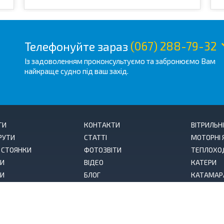
Телефонуйте зараз
(067) 288-79-32
Із задоволенням проконсультуємо та забронюємо Вам
найкраще судно під ваш захід.
ГИ
КОНТАКТИ
ВІТРИЛЬН
РУТИ
СТАТТІ
МОТОРНІ 
І СТОЯНКИ
ФОТОЗВІТИ
ТЕПЛОХО
И
ВІДЕО
КАТЕРИ
КИ
БЛОГ
КАТАМАР
 ПОДЯКИ
СПІВРОБІТНИЦТВО
ТІЛЬКИ VI
Р ПУБЛІЧНОЇ ОФЕРТИ
ПИТАННЯ-ВІДПОВІДЬ
ОРЕНДА Г
ИКА
ПРО НАС
ПОДАРУН
ДЕНЦІЙНОСТІ
СЕРТИФІК