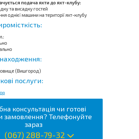
чується подача яхти до яхт-клубу:
адку та висадку гостей
ння однієї машини на території яхт-клубу
ромісткість:
.:
льно
мально
находження:
ховище (Вишгород)
кові послуги:
кор
бна консультація чи готові
и замовлення? Телефонуйте
зараз
(067) 288-79-32