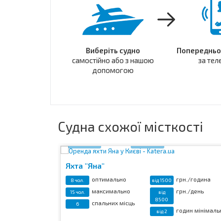
Виберіть судно
Попередньо
самостійно або з нашою
за те
допомогою
Судна схожої місткості
25 фото
Відео
19 фото
Яхта "Яна"
н./година
оптимально
грн./година
8 чол.
від 1500
н./10 годин
максимально
грн./день
15 чол.
від
8500
спальних місць
6
дин мінімально
годин мінімаль
від 2