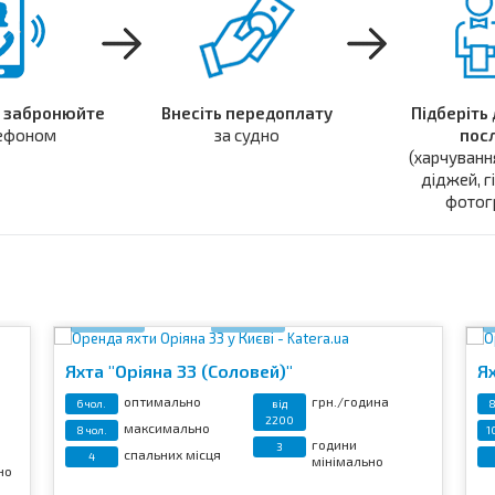
 забронюйте
Внесіть передоплату
Підберіть
лефоном
за судно
пос
(харчуванн
діджей, г
фотогр
Відео
19 фото
Яхта "Оріяна 33 (Соловей)"
Я
оптимально
грн./година
6 чол.
від
8
2200
максимально
8 чол.
1
години
3
спальних місця
4
мінімально
но