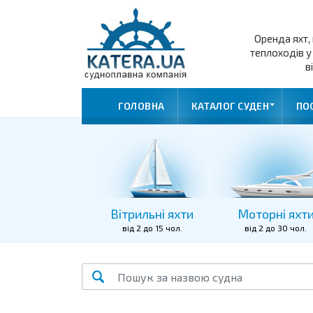
Оренда яхт, 
теплоходів у
в
ГОЛОВНА
КАТАЛОГ СУДЕН
ПО
Вітрильні яхти
Моторні яхт
від 2 до 15 чол.
від 2 до 30 чол.