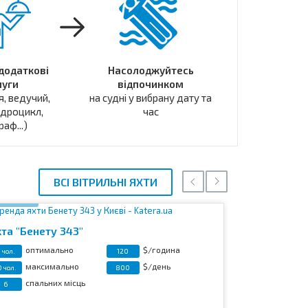
 додаткові
Насолоджуйтесь
луги
відпочинком
я, ведучий,
на судні у вибрану дату та
ідроцикл,
час
аф...)
ВСІ ВІТРИЛЬНІ ЯХТИ
30 фото
23 фото
хта "Бенету 343"
Яхта "Бенет
оптимально
$/година
оптим
 чол.
120
6 чол.
максимально
$/день
макси
0 чол.
800
8 чол.
спальних місць
спаль
6
4