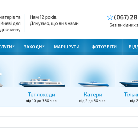
(067) 28
катерів та
Нам 12 років.
 Києві для
Дякуємо, що ви з нами
Без вихідних з
ідпочинку
СЛУГИ
ЗАХОДИ
МАРШРУТИ
ФОТОЗВІТИ
ВІД
и
Теплоходи
Катери
Тільк
від 10 до 380 чол.
від 2 до 30 чол.
від 