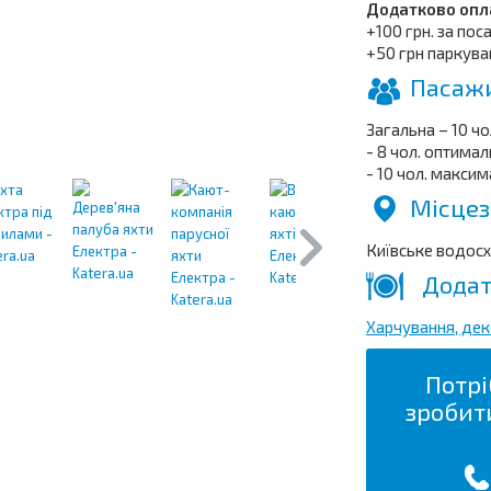
Додатково опла
+100 грн. за пос
+50 грн паркува
Пасажи
Загальна – 10 чол
- 8 чол. оптима
- 10 чол. макси
Місцез
Київське водос
Додат
Харчування, де
Потрі
зробит