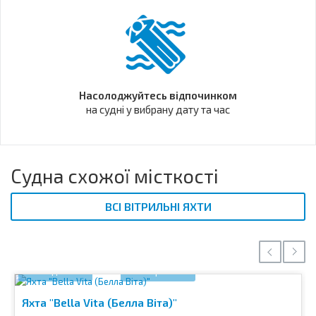
Насолоджуйтесь відпочинком
на судні у вибрану дату та час
Судна схожої місткості
ВСІ ВІТРИЛЬНІ ЯХТИ
Відео
26 фото
Яхта "Bella Vita (Белла Віта)"