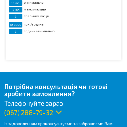
оптимально
12 чол.
максимально
15 чол.
спальних місця
2
грн./година
от 2800
години мінімально
2
Потрібна консультація чи готові
зробити замовлення?
Телефонуйте зараз
(067) 288-79-32
Із задоволенням проконсультуємо та забронюємо Вам