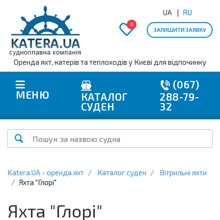
UA
RU
0
ЗАЛИШИТИ ЗАЯВКУ
Оренда яхт, катерів та теплоходів у Києві для відпочинку
(067)
МЕНЮ
КАТАЛОГ
288-79-
СУДЕН
32
Katera.UA - оренда яхт
Каталог суден
Вітрильні яхти
Яхта "Глорі"
Яхта "Глорі"