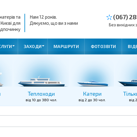
(067) 28
катерів та
Нам 12 років.
 Києві для
Дякуємо, що ви з нами
Без вихідних з
ідпочинку
СЛУГИ
ЗАХОДИ
МАРШРУТИ
ФОТОЗВІТИ
ВІД
и
Теплоходи
Катери
Тільк
від 10 до 380 чол.
від 2 до 30 чол.
від 