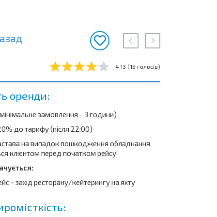
азад
4.13
(
15
голосів)
ть оренди:
(мінімальне замовлення - 3 години)
 20% до тарифу (після 22:00)
застава на випадок пошкодження обладнання
ься клієнтом перед початком рейсу
ачується:
ейс - захід ресторану/кейтерингу на яхту
ромісткість: