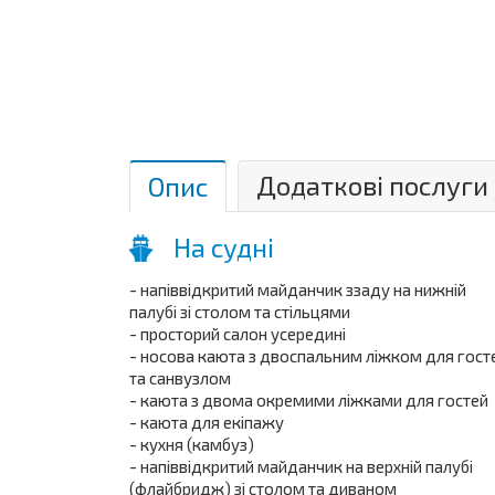
Додаткові послуги
Опис
На судні
- напіввідкритий майданчик ззаду на нижній
палубі зі столом та стільцями
- просторий салон усередині
- носова каюта з двоспальним ліжком для гост
та санвузлом
- каюта з двома окремими ліжками для гостей
- каюта для екіпажу
- кухня (камбуз)
- напіввідкритий майданчик на верхній палубі
(флайбридж) зі столом та диваном