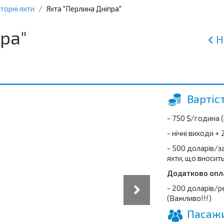
торні яхти
Яхта "Перлина Дніпра"
ра"
Н
Вартіс
- 750 $/година 
- нічні виходи +
- 500 доларів/
яхти, що вносит
Додатково опл
- 200 доларів/р
(Важливо!!!)
Пасажи