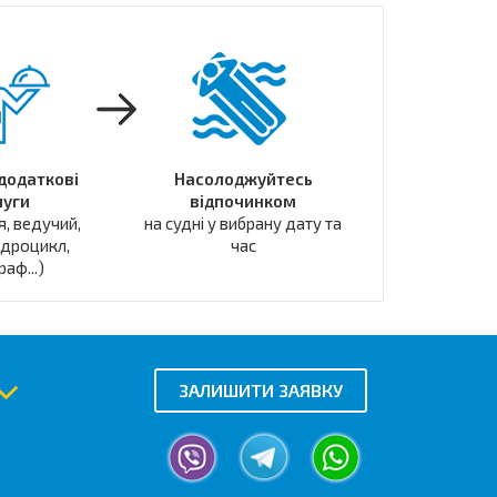
 додаткові
Насолоджуйтесь
луги
відпочинком
я, ведучий,
на судні у вибрану дату та
ідроцикл,
час
аф...)
ЗАЛИШИТИ ЗАЯВКУ