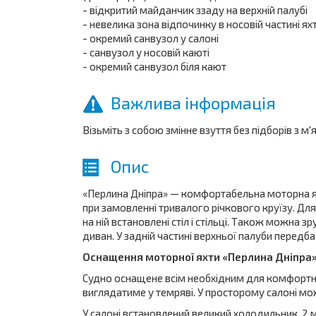
- відкритий майданчик ззаду на верхній палубі
- невелика зона відпочинку в носовій частині ях
- окремий санвузол у салоні
- санвузол у носовій каюті
- окремий санвузол біля кают
Важлива інформація
Візьміть з собою змінне взуття без підборів з
Опис
«Перлина Дніпра» — комфортабельна моторна яхт
при замовленні тривалого річкового круїзу. Дл
на ній встановлені стіл і стільці. Також можна 
диван. У задній частині верхньої палуби передб
Оснащення моторної яхти «Перлина Дніпра
Судно оснащене всім необхідним для комфортног
виглядатиме у темряві. У просторому салоні мо
У салоні встановлений великий холодильник, 2 