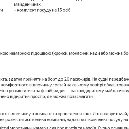
майданчиках
ти
- комплект посуду на 15 осіб
 м'якою немаркою підошвою (крокси, мокасини, кеди або можна бо
а, здатна прийняти на борт до 20 пасажирів. На судні передбаче
я комфортного відпочинку гостей на свіжому повітрі облаштован
зручно розміститися на флайбриджі — напіввідкритому майданчику на
ачено відкритий простір, де можна позасмагати.
»
о відпочинку в компанії та проведення свят. Літні відкриті ма
же розміститися велика компанія, надається комплект посуду на 
місткі морозильні камери для продуктів та напоїв. Судно оснащ