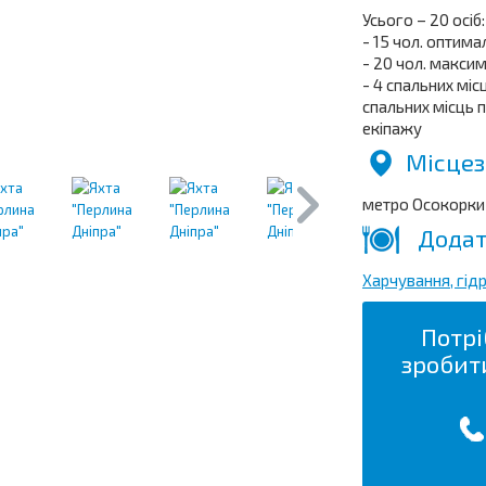
Усього – 20 осіб:
- 15 чол. оптим
- 20 чол. макси
- 4 спальних мі
спальних місць п
екіпажу
Місцез
метро Осокорки
Додат
Харчування, гід
Потрі
зробит