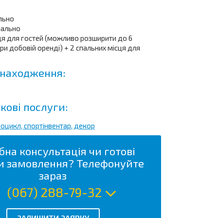
ально
мально
сця для гостей (можливо розширити до 6
ри добовій оренді) + 2 спальних місця для
находження:
кові послуги:
роцикл, спортінвентар, декор
бна консультація чи готові
и замовлення? Телефонуйте
зараз
(067) 288-79-32
ЗАЛИШИТИ ЗАЯВКУ