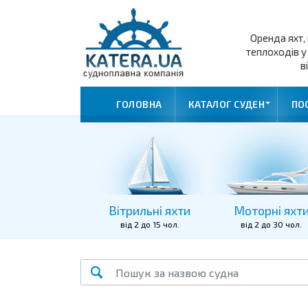
Оренда яхт, 
теплоходів у
в
ГОЛОВНА
КАТАЛОГ СУДЕН
ПО
Вітрильні яхти
Моторні яхт
від 2 до 15 чол.
від 2 до 30 чол.