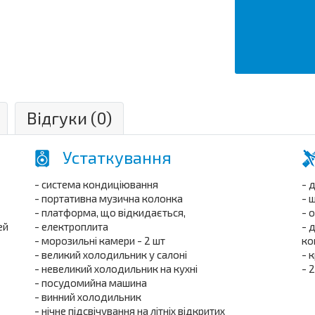
Відгуки (
0
)
Устаткування
- система кондиціювання
- 
- портативна музична колонка
- 
- платформа, що відкидається,
- 
ей
- електроплита
- 
- морозильні камери - 2 шт
ко
- великий холодильник у салоні
- 
- невеликий холодильник на кухні
- 
- посудомийна машина
- винний холодильник
- нічне підсвічування на літніх відкритих