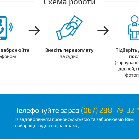
Схема роботи
 забронюйте
Внесіть передоплату
Підберіть
лефоном
за судно
пос
(харчуванн
діджей, г
фотогр
Телефонуйте зараз
(067) 288-79-32
Із задоволенням проконсультуємо та забронюємо Вам
найкраще судно під ваш захід.