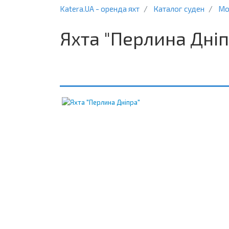
Katera.UA - оренда яхт
Каталог суден
Мо
Яхта "Перлина Дніп