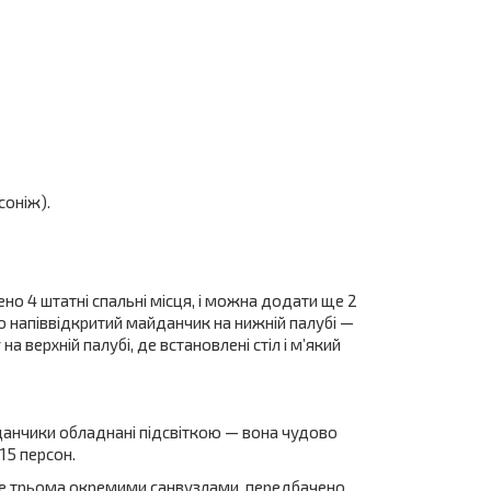
соніж).
но 4 штатні спальні місця, і можна додати ще 2
о напіввідкритий майданчик на нижній палубі —
 верхній палубі, де встановлені стіл і м’який
йданчики обладнані підсвіткою — вона чудово
15 персон.
ене трьома окремими санвузлами, передбачено